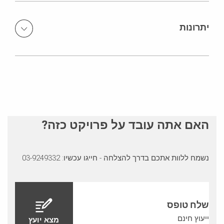
מולטיפלקס MULTIFLEX&nbsp;– מערכת ליציקת תקרה
משופעת בגובה משתנה ברמפות ובגג המרחבים. מערכות
יתרונות
ואריו&nbsp;VARIO וראונדפלקס&nbsp;RUNDFLEX – ליציקת
קירות מעוגלים מבטון אדריכלי מערכת דומינו&nbsp;DOMINO–
השגת פני שטח באיכות גבוהה מאד. תכנון מוקפד ויעיל שחסך
ליציקת קירות ישרים בתוך המבנה. מערכת חד
בזמן הביצוע.
צדדית&nbsp;SB-L – ליציקת קירות היקף המבנה כנגד דיפון.
האם אתה עובד על פרויקט כזה?
נשמח ללוות אתכם בדרך להצלחה - חייגו עכשיו: 03-9249332
שלח טופס
ייעוץ חינם
מצא יועץ