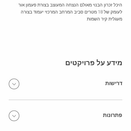
היכל זכרון הבנוי מאולם הנצחה המעוצב בצורת פעמון אור
לעומק של 18 מטרים סביב המרחב המרכזי יעמוד בצורה
מעגלית קיר השמות
מידע על פרויקטים
דרישות
מבנה אליפטי הכולל קירות בטון בהיקף המבנה ובגובה של 12
מטרים. רמפות בהיקף המבנה ב- 4 מפלסים. קירות בטון
אדריכלי בצורת האות &nbsp;S ובגובה של 6 מטרים. תקרות גם
פתרונות
כן מבטון אדריכלי.
מערכת מגדלי פרי אפ&nbsp;PERI UP&nbsp;וקורות